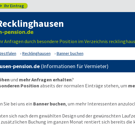
Ihr Eintrag

Recklinghausen
hr Anfragen durch besondere Position im Verzeichnis recklinghau
Westfalen
Recklinghausen
Banner buchen
ausen-pension.de
(Informationen für Vermieter)
höhen
und
mehr Anfragen erhalten
?
sonderen Position
abseits der normalen Einträge stehen, um
me
 Sie bei uns ein
Banner buchen
, um mehr Interessenten anzuloc
chten sich nach dem gewählten Design und der gewünschten Laufze
en zusätzlichen Buchung im ganzen Monat rentiert sich bereits di