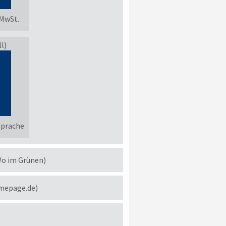
 MwSt.
l)
sprache
Wo im Grünen)
omepage.de)