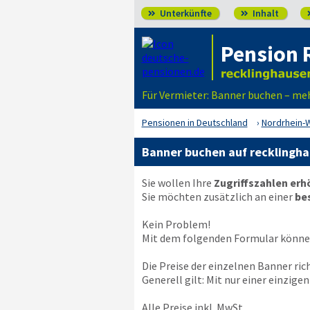
Unterkünfte
Inhalt


Pension 
Für Vermieter: Banner buchen – me
Pensionen in Deutschland
Nordrhein-
Banner buchen auf recklingh
Sie wollen Ihre
Zugriffszahlen er
Sie möchten zusätzlich an einer
be
Kein Problem!
Mit dem folgenden Formular können
Die Preise der einzelnen Banner ri
Generell gilt: Mit nur einer einzig
Alle Preise inkl. MwSt..