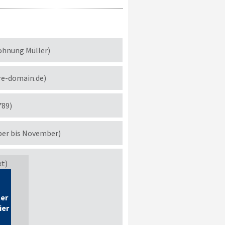
ohnung Müller)
re-domain.de)
789)
ber bis November)
xt)
ier