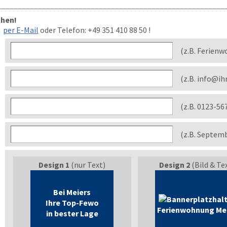
chen!
per E-Mail
oder Telefon:
+49 351 410 88 50
!
(z.B. Ferienw
(z.B. info@ih
(z.B. 0123-56
(z.B. Septem
Design 1
(nur Text)
Design 2
(Bild & Te
Bei Meiers
Ihre Top-Fewo
Ferienwohnung Me
in bester Lage