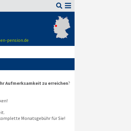

sen-pension.de
hr Aufmerksamkeit zu erreichen
?
ken!
it.
e komplette Monatsgebühr für Sie!