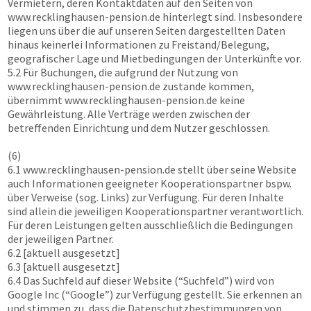
Vermietern, deren Kontaktdaten auf den Seiten von
www.recklinghausen-pension.de
hinterlegt sind. Insbesondere
liegen uns über die auf unseren Seiten dargestellten Daten
hinaus keinerlei Informationen zu Freistand/Belegung,
geografischer Lage und Mietbedingungen der Unterkünfte vor.
5.2 Für Buchungen, die aufgrund der Nutzung von
www.recklinghausen-pension.de
zustande kommen,
übernimmt
www.recklinghausen-pension.de
keine
Gewährleistung. Alle Verträge werden zwischen der
betreffenden Einrichtung und dem Nutzer geschlossen.
(6)
6.1
www.recklinghausen-pension.de
stellt über seine Website
auch Informationen geeigneter Kooperationspartner bspw.
über Verweise (sog. Links) zur Verfügung. Für deren Inhalte
sind allein die jeweiligen Kooperationspartner verantwortlich.
Für deren Leistungen gelten ausschließlich die Bedingungen
der jeweiligen Partner.
6.2 [aktuell ausgesetzt]
6.3 [aktuell ausgesetzt]
6.4 Das Suchfeld auf dieser Website (“Suchfeld”) wird von
Google Inc (“Google”) zur Verfügung gestellt. Sie erkennen an
und stimmen zu, dass die Datenschutzbestimmungen von