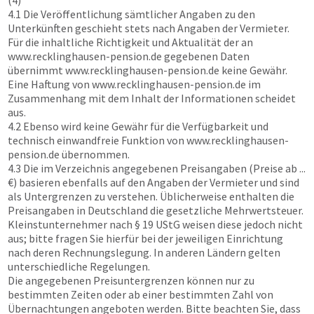
(4)
4.1 Die Veröffentlichung sämtlicher Angaben zu den
Unterkünften geschieht stets nach Angaben der Vermieter.
Für die inhaltliche Richtigkeit und Aktualität der an
www.recklinghausen-pension.de
gegebenen Daten
übernimmt
www.recklinghausen-pension.de
keine Gewähr.
Eine Haftung von
www.recklinghausen-pension.de
im
Zusammenhang mit dem Inhalt der Informationen scheidet
aus.
4.2 Ebenso wird keine Gewähr für die Verfügbarkeit und
technisch einwandfreie Funktion von
www.recklinghausen-
pension.de
übernommen.
4.3 Die im Verzeichnis angegebenen Preisangaben (Preise ab ...
€) basieren ebenfalls auf den Angaben der Vermieter und sind
als Untergrenzen zu verstehen. Üblicherweise enthalten die
Preisangaben in Deutschland die gesetzliche Mehrwertsteuer.
Kleinstunternehmer nach § 19 UStG weisen diese jedoch nicht
aus; bitte fragen Sie hierfür bei der jeweiligen Einrichtung
nach deren Rechnungslegung. In anderen Ländern gelten
unterschiedliche Regelungen.
Die angegebenen Preisuntergrenzen können nur zu
bestimmten Zeiten oder ab einer bestimmten Zahl von
Übernachtungen angeboten werden. Bitte beachten Sie, dass